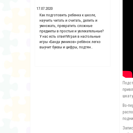
17.07.2020
20.05.2020
аспространенных
Как подготовить ребенка к школе,
Стопа реб
 –
научить читать и считать, делить и
формирован
тся оно к
умножать, превратить сложные
Именно в 
игательного
предметы в простые и увлекательные?
стопы при
ие – это
У нас есть ответ!Играя в настольные
функциони
 уплощением ее
игры «Банда умников» ребёнок легко
детей сто
ак: у ребенка
выучит буквы и цифры, подтян..
подушечко
ль..
случаев ..
Подст
привл
шкату
Во-пе
распо
подни
Запис