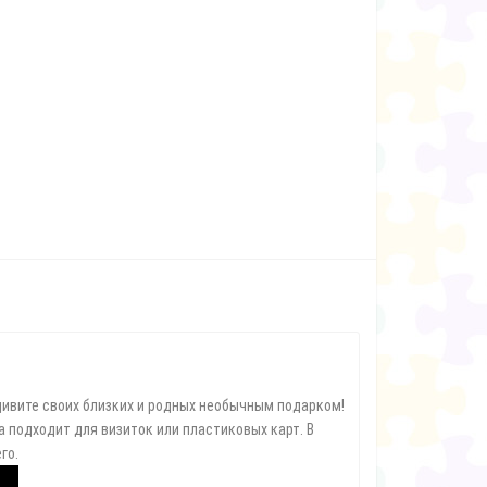
зор конструкторов «Знаток» 180 схем,
Лечение плоскостопия у детей
0 схем и 999 схем+школа.
дивите своих близких и родных необычным подарком!
 подходит для визиток или пластиковых карт. В
го.