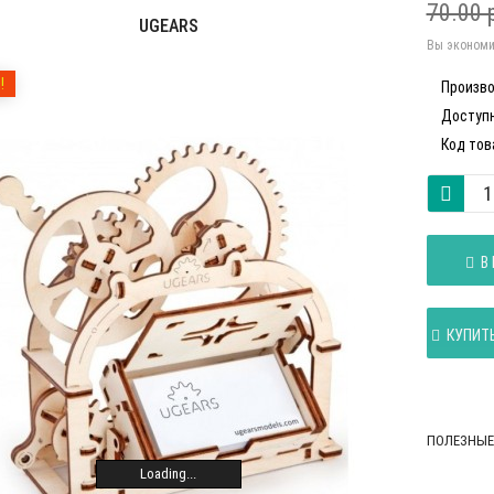
70.00 
UGEARS
Вы экономи
!
Произво
Доступн
Код тов
В 
КУПИТЬ
ПОЛЕЗНЫЕ
Loading...