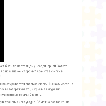
15.04.2020
.06.2020
Одно из наиболее распространенн
Обзор конструкторов «Знаток» 180 схем,
детских заболеваний –
320 схем и 999 схем+школа. В чем
плоскостопие. Относится оно к
разница между самыми популярными
болезням опорно-двигательного
моделями конструктора «Знаток» на
аппарата.Плоскостопие – это
180, 320 и 999 схем?Попробуем
деформация стопы с уплощением е
разобраться. С помощью
свода. Выглядит это так: у ребенка
конструкторов «Знаток» ребенок может
деформируется продоль..
собрать схе..
жет быть по-настоящему неординарной! Хотите
ся с позитивной стороны? Храните визитки в
!
рышка открывается автоматически: Вы нажимаете на
росто завораживает!), и крышка аккуратно
под визитки, вторая без него.
для хранения чего угодно. Её можно поставить на