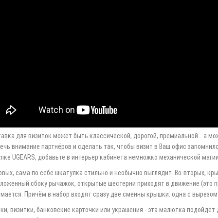
20.05.2020
03
енка полностью завершает
Нередко хронические заболевания
ие только к 5-6 годам.
взрослого человека являются
это время выемка свода
следствием не выявленных вовремя в
обретает правильную для ее
детстве незначительных отклонений.
рования форму. У маленьких
Возьмем, к примеру, опорно-
пы защищены жировой
двигательный аппарат: неправильное
й, поэтому в большинстве
формирование позвоночника и стопы
ребенка в будуще..
авка для визиток может быть классической, дорогой, премиальной… а мо
ечь внимание партнёров и сделать так, чтобы визит в Ваш офис запомнил
лке UGEARS, добавьте в интерьер кабинета немножко механической магии
рвых, сама по себе шкатулка стильно и необычно выглядит. Во-вторых, к
ложенный сбоку рычажок, открытые шестерни приходят в движение (это п
мается. Причём в набор входят сразу две сменны крышки: одна с вырезом 
ки, визитки, банковские карточки или украшения - эта малютка подойдёт 