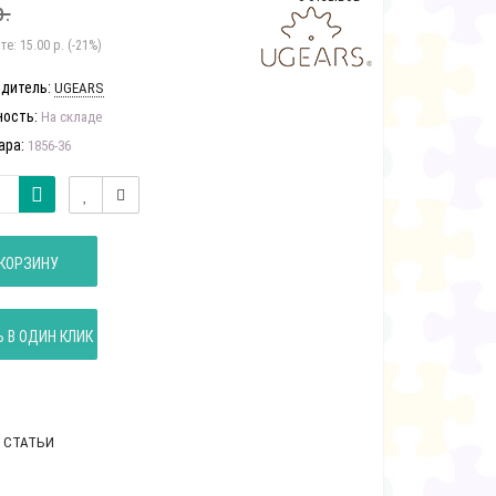
р.
те:
15.00 р. (-21%)
дитель:
UGEARS
ость:
На складе
ара:
1856-36
КОРЗИНУ
 В ОДИН КЛИК
 СТАТЬИ