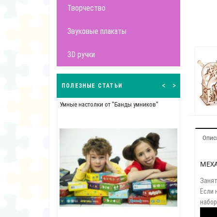
Творчество
Звуковые плакаты
3D ручки
<
>
ПОЛЕЗНЫЕ СТАТЬИ
у детей
Умные настолки от "Банды умников"
Профилактик
Опис
МЕХ
Занят
Если 
набор