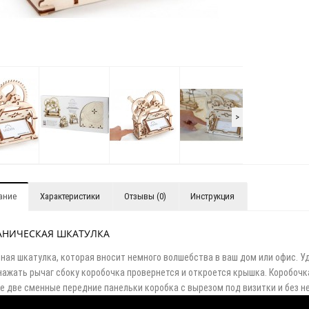
>
а плоскостопия у детей
Плоскостопие у детей
Об
32
ание
Характеристики
Отзывы (0)
Инструкция
АНИЧЕСКАЯ ШКАТУЛКА
ная шкатулка, которая вносит немного волшебства в ваш дом или офис. У
нажать рычаг сбоку коробочка провернется и откроется крышка. Коробочка
е две сменные передние панельки коробка с вырезом под визитки и без не